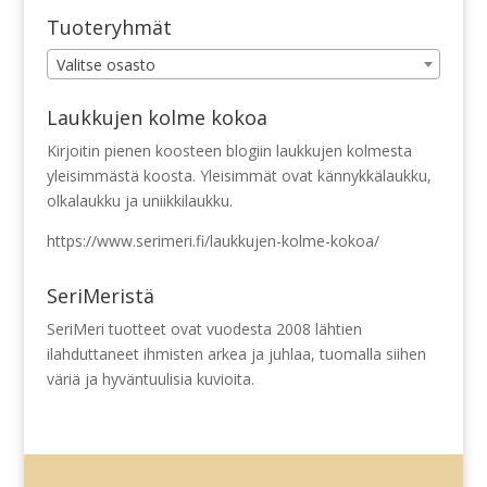
Tuoteryhmät
Valitse osasto
Laukkujen kolme kokoa
Kirjoitin pienen koosteen blogiin laukkujen kolmesta
yleisimmästä koosta. Yleisimmät ovat kännykkälaukku,
olkalaukku ja uniikkilaukku.
https://www.serimeri.fi/laukkujen-kolme-kokoa/
SeriMeristä
SeriMeri tuotteet ovat vuodesta 2008 lähtien
ilahduttaneet ihmisten arkea ja juhlaa, tuomalla siihen
väriä ja hyväntuulisia kuvioita.