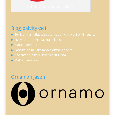
Meille käy kurssimaksuksi Edenred
Blogipäivitykset
SeriMerin ainutlaatuiset kankaat – Kun pieni onkin suurta
Sivuvirtatuotteet – laukut ja kassit
Märkähuovutus
Sashiko on hauska tapa aloittaa kirjonta
Kädentaito piknik Fiskarsin ruukissa
Makramee kurssi
Ornamon jäsen