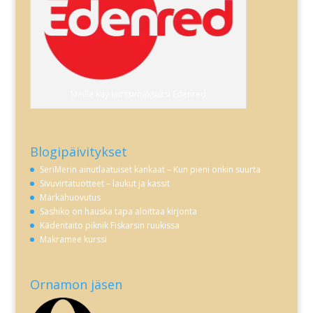
Meille käy kurssimaksuksi Edenred
Blogipäivitykset
SeriMerin ainutlaatuiset kankaat – Kun pieni onkin suurta
Sivuvirtatuotteet – laukut ja kassit
Märkähuovutus
Sashiko on hauska tapa aloittaa kirjonta
Kädentaito piknik Fiskarsin ruukissa
Makramee kurssi
Ornamon jäsen