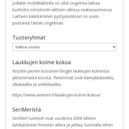
Joillakin mobiililaitteilla on ollut ongelmia laittaa
tuotteita ostoskoriin laitteen ollessa vaakasuunnassa.
Laitteen kääntäminen pystyasentoon on usein
poistanut tämän ongelman.
Tuoteryhmät
Laukkujen kolme kokoa
Kirjoitin pienen koosteen blogiin laukkujen kolmesta
yleisimmästä koosta. Yleisimmät ovat kännykkälaukku,
olkalaukku ja uniikkilaukku.
https://www.serimeri.fi/laukkujen-kolme-kokoa/
SeriMeristä
SeriMeri tuotteet ovat vuodesta 2008 lähtien
ilahduttaneet ihmisten arkea ja juhlaa, tuomalla siihen