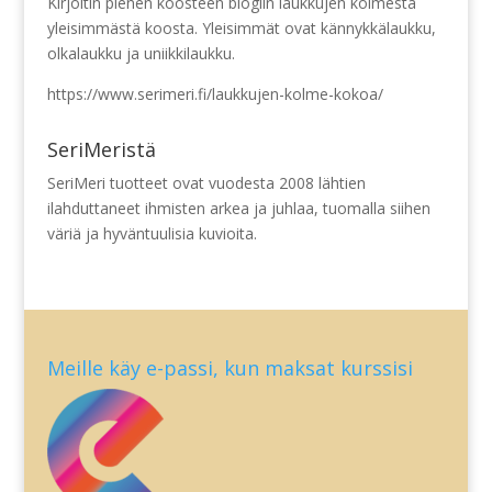
Kirjoitin pienen koosteen blogiin laukkujen kolmesta
yleisimmästä koosta. Yleisimmät ovat kännykkälaukku,
olkalaukku ja uniikkilaukku.
https://www.serimeri.fi/laukkujen-kolme-kokoa/
SeriMeristä
SeriMeri tuotteet ovat vuodesta 2008 lähtien
ilahduttaneet ihmisten arkea ja juhlaa, tuomalla siihen
väriä ja hyväntuulisia kuvioita.
Meille käy e-passi, kun maksat kurssisi