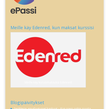
Meille käy Edenred, kun maksat kurssisi
Meille käy kurssimaksuksi Edenred
Blogipäivitykset
SeriMerin ainutlaatuiset kankaat – Kun pieni onkin suurta