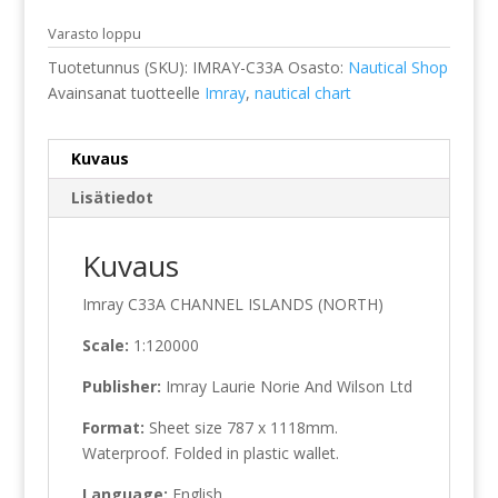
Varasto loppu
Tuotetunnus (SKU):
IMRAY-C33A
Osasto:
Nautical Shop
Avainsanat tuotteelle
Imray
,
nautical chart
Kuvaus
Lisätiedot
Kuvaus
Imray C33A CHANNEL ISLANDS (NORTH)
Scale:
1:120000
Publisher:
Imray Laurie Norie And Wilson Ltd
Format:
Sheet size 787 x 1118mm.
Waterproof. Folded in plastic wallet.
Language:
English