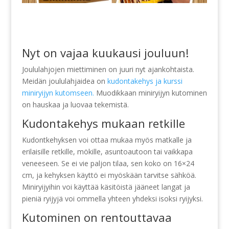
Nyt on vajaa kuukausi jouluun!
Joululahjojen miettiminen on juuri nyt ajankohtaista.
Meidän joululahjaidea on
kudontakehys ja kurssi
miniryijyn kutomseen.
Muodikkaan miniryijyn kutominen
on hauskaa ja luovaa tekemistä.
Kudontakehys mukaan retkille
Kudontkehyksen voi ottaa mukaa myös matkalle ja
erilaisille retkille, mökille, asuntoautoon tai vaikkapa
veneeseen. Se ei vie paljon tilaa, sen koko on 16×24
cm, ja kehyksen käyttö ei myöskään tarvitse sähköä.
Miniryijyihin voi käyttää käsitöistä jääneet langat ja
pieniä ryijyjä voi ommella yhteen yhdeksi isoksi ryijyksi.
Kutominen on rentouttavaa