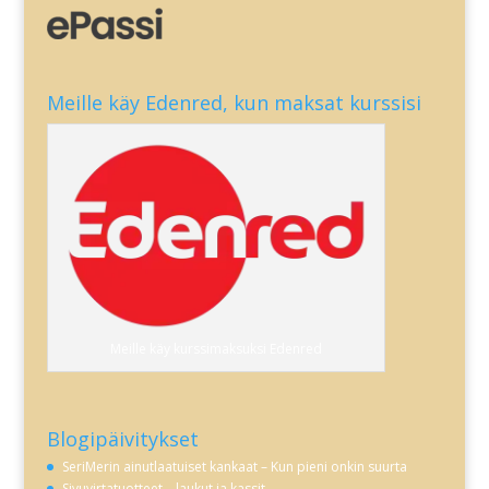
Meille käy Edenred, kun maksat kurssisi
Meille käy kurssimaksuksi Edenred
Blogipäivitykset
SeriMerin ainutlaatuiset kankaat – Kun pieni onkin suurta
Sivuvirtatuotteet – laukut ja kassit