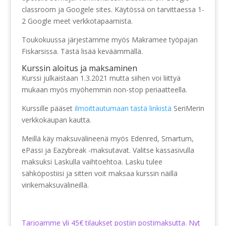
classroom ja Googele sites. Käytössä on tarvittaessa 1-
2 Google meet verkkotapaamista.
Toukokuussa järjestämme myös Makramee työpajan
Fiskarsissa. Tästä lisää keväämmällä.
Kurssin aloitus ja maksaminen
Kurssi julkaistaan 1.3.2021 mutta siihen voi liittyä
mukaan myös myöhemmin non-stop periaatteella.
Kurssille pääset
ilmoittautumaan tästä linkistä
SeriMerin
verkkokaupan kautta.
Meillä käy maksuvälineenä myös Edenred, Smartum,
ePassi ja Eazybreak -maksutavat. Valitse kassasivulla
maksuksi Laskulla vaihtoehtoa. Lasku tulee
sähköpostiisi ja sitten voit maksaa kurssin näillä
virikemaksuvälineillä.
Tarjoamme yli 45€ tilaukset postiin postimaksutta. Nyt