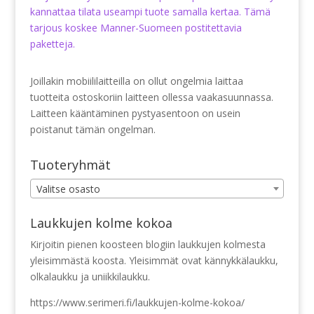
kannattaa tilata useampi tuote samalla kertaa. Tämä
tarjous koskee Manner-Suomeen postitettavia
paketteja.
Joillakin mobiililaitteilla on ollut ongelmia laittaa
tuotteita ostoskoriin laitteen ollessa vaakasuunnassa.
Laitteen kääntäminen pystyasentoon on usein
poistanut tämän ongelman.
Tuoteryhmät
Valitse osasto
Laukkujen kolme kokoa
Kirjoitin pienen koosteen blogiin laukkujen kolmesta
yleisimmästä koosta. Yleisimmät ovat kännykkälaukku,
olkalaukku ja uniikkilaukku.
https://www.serimeri.fi/laukkujen-kolme-kokoa/