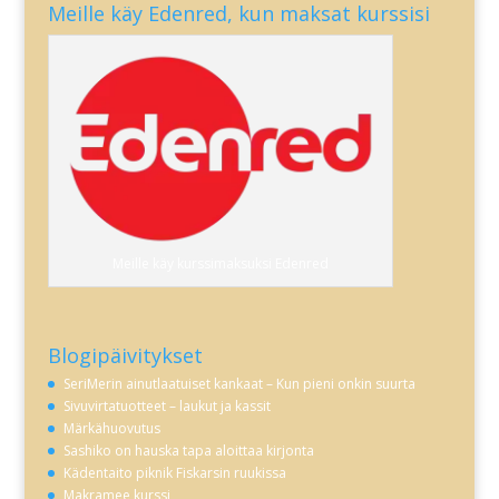
Meille käy Edenred, kun maksat kurssisi
Meille käy kurssimaksuksi Edenred
Blogipäivitykset
SeriMerin ainutlaatuiset kankaat – Kun pieni onkin suurta
Sivuvirtatuotteet – laukut ja kassit
Märkähuovutus
Sashiko on hauska tapa aloittaa kirjonta
Kädentaito piknik Fiskarsin ruukissa
Makramee kurssi