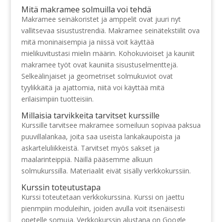
Mitä makramee solmuilla voi tehdä
Makramee seinäkoristet ja amppelit ovat juuri nyt
vallitsevaa sisustustrendiä. Makramee seinätekstiilit ova
mitä moninaisempia ja niissä voit käyttää
mielikuvitustasi mielin määrin. Kohokuvioiset ja kauniit
makramee työt ovat kauniita sisustuselmenttejä.
Selkeälinjaiset ja geometriset solmukuviot ovat
tyylikkäitä ja ajattomia, niitä voi käyttää mitä
erilaisimpiin tuotteisiin.
Millaisia tarvikkeita tarvitset kurssille
Kurssille tarvitsee makramee someiluun sopivaa paksua
puuvillalankaa, joita saa useista lankakaupoista ja
askarteluliikkeistä. Tarvitset myös sakset ja
maalarinteippiä. Näillä pääsemme alkuun
solmukurssilla. Materiaalit eivät sisälly verkkokurssiin.
Kurssin toteutustapa
Kurssi toteutetaan verkkokurssina. Kurssi on jaettu
pienmpiin moduleihin, joiden avulla voit itsenäisesti
opetelle somuja. Verkkokurssin alustana on Google