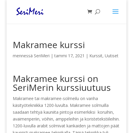
Makramee kurssi
mennessä
SeriMeri
|
tammi 17, 2021
|
Kurssit
,
Uutiset
Makramee kurssi on
SeriMerin kurssiuutuus
Makramee tai makramee-solmeilu on vanha
käsityötekniikka 1200-luvulta. Makramee solmuilla
saadaan tehtyä kauniita pintoja esimerkiksi koruihin,
avaimenperiin, vöihin, amppeleihin ja koristetekstiileihin.
1200-luvulla arabit solmivat kankaiden ja mattojen päät
kauniisti makramee-tekniikalla. Tämä tekniikka tuli