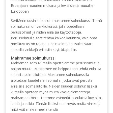
Espanjaan maurien mukana ja levisi sieltä muuallle
Eurooppan.
SeriMerin uusin kurssi on makramee solmukurssi. Tämä
solmukurssi on verkkokurssi, jolla opetellaan
perussolmut ja niiden erilaisia käyttötapoja.
Perussolmuilla saat tehtyä kaikea kaunista, vain oma
mielikuvitus on rajana. Perussolmujen lisäksi saat
kurssilla vinkkejä erilaisiin käyttötapoihin.
Makramee solmukurssi
Makramee somukurssilla opettelemme perussomut ja
paljon muuta. Makramee on helppo tapa tehdä erilaisia
kauniita solmeilutöitä. Makramee solmukurssilla
aloitetaan kuudella eri somulla, jotka ovat perusta
erilaisille solmeilutöille. Näiden kuuden solmun lisäksi
kurssilla opittaan myös muita kivoja elementtejä
makramee töihin. Teemme esimerkikis erilaisia kuvioita,
lehtiä ja sulkia. Tämän lisäksi saat myös muita vinkkejä
mitä voit makrameellä tehdä.