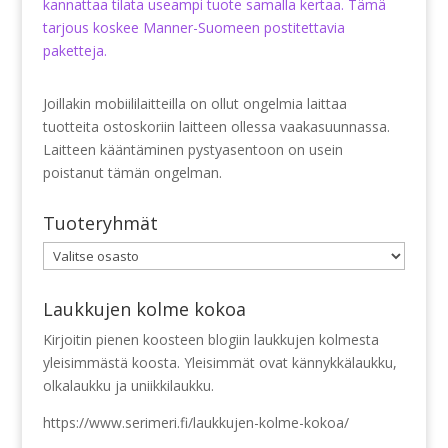
kannattaa tilata useampi tuote samalla kertaa. Tämä
tarjous koskee Manner-Suomeen postitettavia
paketteja.
Joillakin mobiililaitteilla on ollut ongelmia laittaa
tuotteita ostoskoriin laitteen ollessa vaakasuunnassa.
Laitteen kääntäminen pystyasentoon on usein
poistanut tämän ongelman.
Tuoteryhmät
Laukkujen kolme kokoa
Kirjoitin pienen koosteen blogiin laukkujen kolmesta
yleisimmästä koosta. Yleisimmät ovat kännykkälaukku,
olkalaukku ja uniikkilaukku.
https://www.serimeri.fi/laukkujen-kolme-kokoa/