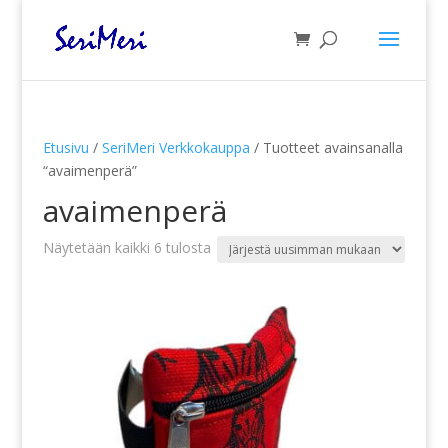
Etusivu
/
SeriMeri Verkkokauppa
/ Tuotteet avainsanalla
“avaimenperä”
avaimenperä
Sorted
Näytetään kaikki 6 tulosta
by
latest