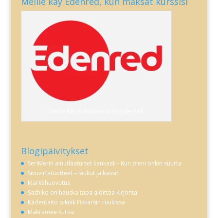
Meille käy Edenred, kun maksat kurssisi
Meille käy kurssimaksuksi Edenred
Blogipäivitykset
SeriMerin ainutlaatuiset kankaat – Kun pieni onkin suurta
Sivuvirtatuotteet – laukut ja kassit
Märkähuovutus
Sashiko on hauska tapa aloittaa kirjonta
Kädentaito piknik Fiskarsin ruukissa
Makramee kurssi