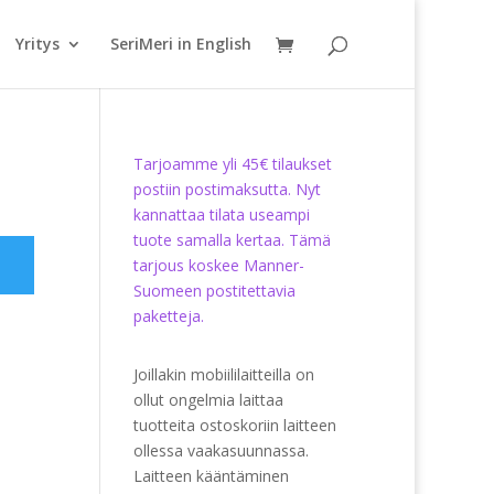
Yritys
SeriMeri in English
Tarjoamme yli 45€ tilaukset
postiin postimaksutta. Nyt
kannattaa tilata useampi
tuote samalla kertaa. Tämä
tarjous koskee Manner-
Suomeen postitettavia
paketteja.
Joillakin mobiililaitteilla on
ollut ongelmia laittaa
tuotteita ostoskoriin laitteen
ollessa vaakasuunnassa.
Laitteen kääntäminen