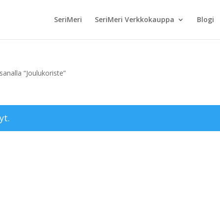
SeriMeri
SeriMeri Verkkokauppa
Blogi
analla “Joulukoriste”
yt.