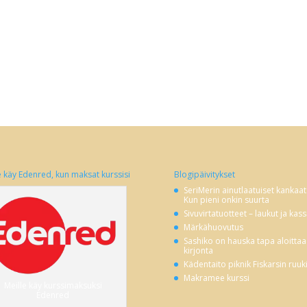
e käy Edenred, kun maksat kurssisi
Blogipäivitykset
SeriMerin ainutlaatuiset kankaat
Kun pieni onkin suurta
Sivuvirtatuotteet – laukut ja kass
Märkähuovutus
Sashiko on hauska tapa aloittaa
kirjonta
Kädentaito piknik Fiskarsin ruuk
Makramee kurssi
Meille käy kurssimaksuksi
Edenred