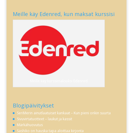
Meille käy Edenred, kun maksat kurssisi
Meille käy kurssimaksuksi Edenred
Blogipäivitykset
SeriMerin ainutlaatuiset kankaat – Kun pieni onkin suurta
Sivuvirtatuotteet – laukut ja kassit
Märkähuovutus
Sashiko on hauska tapa aloittaa kirjonta