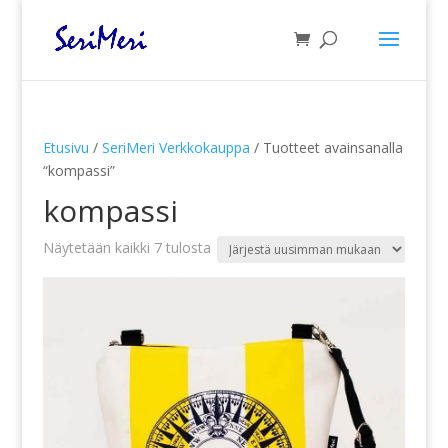
Etusivu
/
SeriMeri Verkkokauppa
/ Tuotteet avainsanalla
“kompassi”
kompassi
Sorted
Näytetään kaikki 7 tulosta
by
latest