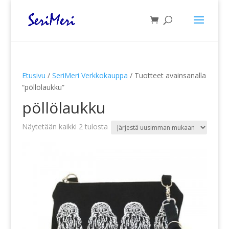
Etusivu
/
SeriMeri Verkkokauppa
/ Tuotteet avainsanalla
“pöllölaukku”
pöllölaukku
Sorted
Näytetään kaikki 2 tulosta
by
latest