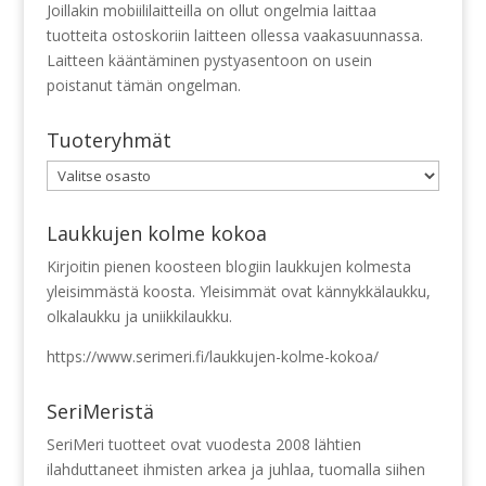
Joillakin mobiililaitteilla on ollut ongelmia laittaa
tuotteita ostoskoriin laitteen ollessa vaakasuunnassa.
Laitteen kääntäminen pystyasentoon on usein
poistanut tämän ongelman.
Tuoteryhmät
Laukkujen kolme kokoa
Kirjoitin pienen koosteen blogiin laukkujen kolmesta
yleisimmästä koosta. Yleisimmät ovat kännykkälaukku,
olkalaukku ja uniikkilaukku.
https://www.serimeri.fi/laukkujen-kolme-kokoa/
SeriMeristä
SeriMeri tuotteet ovat vuodesta 2008 lähtien
ilahduttaneet ihmisten arkea ja juhlaa, tuomalla siihen