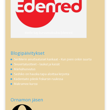
Meille käy kurssimaksuksi Edenred
Blogipäivitykset
SeriMerin ainutlaatuiset kankaat – Kun pieni onkin suurta
Sivuvirtatuotteet – laukut ja kassit
Märkähuovutus
Sashiko on hauska tapa aloittaa kirjonta
Kädentaito piknik Fiskarsin ruukissa
Makramee kurssi
Ornamon jäsen