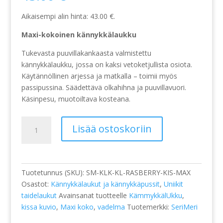
Aikaisempi alin hinta:
43.00
€
.
Maxi-kokoinen kännykkälaukku
Tukevasta puuvillakankaasta valmistettu
kännykkälaukku, jossa on kaksi vetoketjullista osiota.
Käytännöllinen arjessa ja matkalla – toimii myös
passipussina. Säädettävä olkahihna ja puuvillavuori.
Käsinpesu, muotoiltava kosteana.
Kännykkälaukku,
Lisää ostoskoriin
kissat
vadelmanpunaisella
pohjalla,
koko
Tuotetunnus (SKU):
SM-KLK-KL-RASBERRY-KIS-MAX
maxi
Osastot:
Kännykkälaukut ja kännykkäpussit
,
Uniikit
määrä
taidelaukut
Avainsanat tuotteelle
KämmykkälUkku
,
kissa kuvio
,
Maxi koko
,
vadelma
Tuotemerkki:
SeriMeri