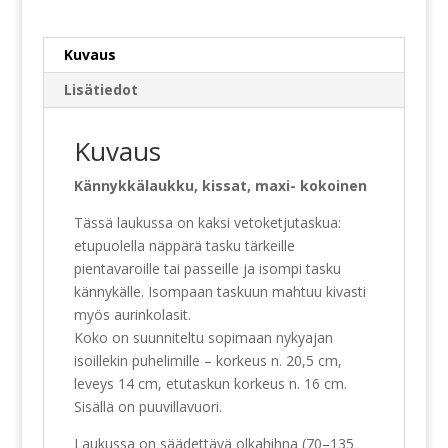
Kuvaus
Lisätiedot
Kuvaus
Kännykkälaukku, kissat, maxi- kokoinen
Tässä laukussa on kaksi vetoketjutaskua:
etupuolella näppärä tasku tärkeille
pientavaroille tai passeille ja isompi tasku
kännykälle. Isompaan taskuun mahtuu kivasti
myös aurinkolasit.
Koko on suunniteltu sopimaan nykyajan
isoillekin puhelimille – korkeus n. 20,5 cm,
leveys 14 cm, etutaskun korkeus n. 16 cm.
Sisällä on puuvillavuori.
Laukussa on säädettävä olkahihna (70–135