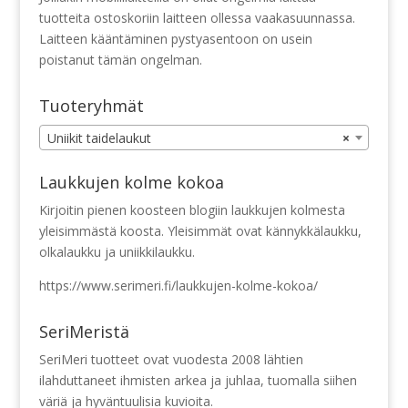
tuotteita ostoskoriin laitteen ollessa vaakasuunnassa.
Laitteen kääntäminen pystyasentoon on usein
poistanut tämän ongelman.
Tuoteryhmät
Uniikit taidelaukut
×
Laukkujen kolme kokoa
Kirjoitin pienen koosteen blogiin laukkujen kolmesta
yleisimmästä koosta. Yleisimmät ovat kännykkälaukku,
olkalaukku ja uniikkilaukku.
https://www.serimeri.fi/laukkujen-kolme-kokoa/
SeriMeristä
SeriMeri tuotteet ovat vuodesta 2008 lähtien
ilahduttaneet ihmisten arkea ja juhlaa, tuomalla siihen
väriä ja hyväntuulisia kuvioita.