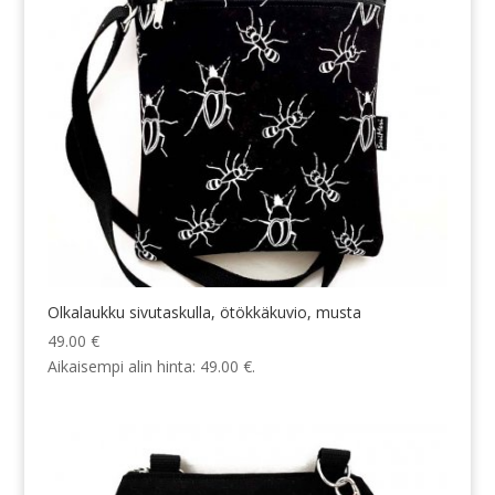
Olkalaukku sivutaskulla, ötökkäkuvio, musta
49.00
€
Aikaisempi alin hinta:
49.00
€
.