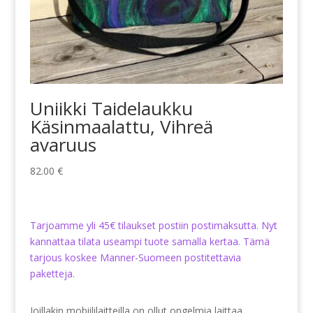
Uniikki Taidelaukku
Käsinmaalattu, Vihreä
avaruus
82.00
€
Tarjoamme yli 45€ tilaukset postiin postimaksutta. Nyt
kannattaa tilata useampi tuote samalla kertaa. Tämä
tarjous koskee Manner-Suomeen postitettavia
paketteja.
Joillakin mobiililaitteilla on ollut ongelmia laittaa