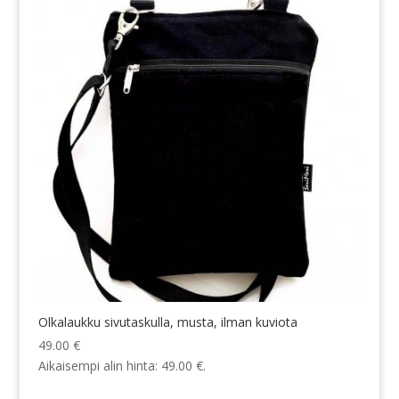
Olkalaukku sivutaskulla, musta, ilman kuviota
49.00
€
Aikaisempi alin hinta:
49.00
€
.