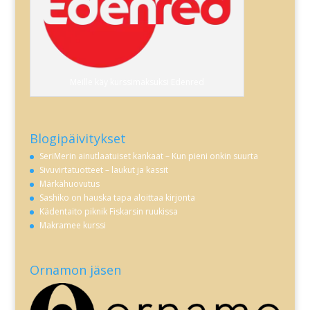
Meille käy kurssimaksuksi Edenred
Blogipäivitykset
SeriMerin ainutlaatuiset kankaat – Kun pieni onkin suurta
Sivuvirtatuotteet – laukut ja kassit
Märkähuovutus
Sashiko on hauska tapa aloittaa kirjonta
Kädentaito piknik Fiskarsin ruukissa
Makramee kurssi
Ornamon jäsen