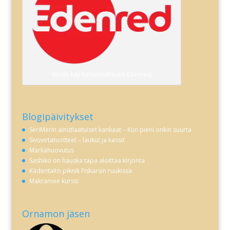
Meille käy kurssimaksuksi Edenred
Blogipäivitykset
SeriMerin ainutlaatuiset kankaat – Kun pieni onkin suurta
Sivuvirtatuotteet – laukut ja kassit
Märkähuovutus
Sashiko on hauska tapa aloittaa kirjonta
Kädentaito piknik Fiskarsin ruukissa
Makramee kurssi
Ornamon jäsen