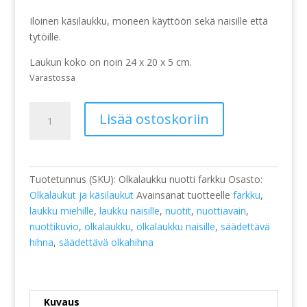
Iloinen käsilaukku, moneen käyttöön sekä naisille että
tytöille.
Laukun koko on noin 24 x 20 x 5 cm.
Varastossa
Olkalaukku,
Lisää ostoskoriin
Nuotit,
farkku
määrä
Tuotetunnus (SKU):
Olkalaukku nuotti farkku
Osasto:
Olkalaukut ja käsilaukut
Avainsanat tuotteelle
farkku
,
laukku miehille
,
laukku naisille
,
nuotit
,
nuottiavain
,
nuottikuvio
,
olkalaukku
,
olkalaukku naisille
,
säädettävä
hihna
,
säädettävä olkahihna
Kuvaus