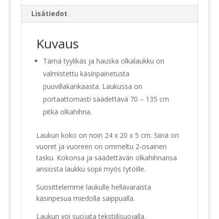
Lisätiedot
Kuvaus
Tämä tyylikäs ja hauska olkalaukku on
valmistettu käsinpainetusta
puuvillakankaasta. Laukussa on
portaattomasti säädettävä 70 – 135 cm
pitkä olkahihna.
Laukun koko on noin 24 x 20 x 5 cm. Siinä on
vuoret ja vuoreen on ommeltu 2-osainen
tasku. Kokonsa ja säädettävän olkahihnansa
ansiosta laukku sopii myös tytöille.
Suosittelemme laukulle hellävaraista
käsinpesua miedolla saippualla.
Laukun voi suojata tekstiilisuojalla.