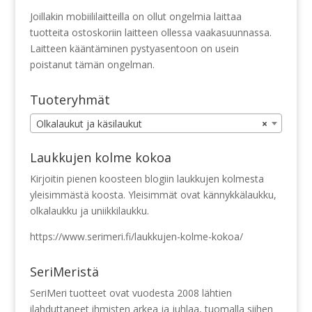
Joillakin mobiililaitteilla on ollut ongelmia laittaa
tuotteita ostoskoriin laitteen ollessa vaakasuunnassa.
Laitteen kääntäminen pystyasentoon on usein
poistanut tämän ongelman.
Tuoteryhmät
Olkalaukut ja käsilaukut
×
Laukkujen kolme kokoa
Kirjoitin pienen koosteen blogiin laukkujen kolmesta
yleisimmästä koosta. Yleisimmät ovat kännykkälaukku,
olkalaukku ja uniikkilaukku.
https://www.serimeri.fi/laukkujen-kolme-kokoa/
SeriMeristä
SeriMeri tuotteet ovat vuodesta 2008 lähtien
ilahduttaneet ihmisten arkea ja juhlaa, tuomalla siihen