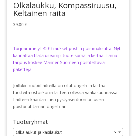
Olkalaukku, Kompassiruusu,
Keltainen raita
39.00
€
Tarjoamme yli 45€ tilaukset postiin postimaksutta. Nyt
kannattaa tilata useampi tuote samalla kertaa. Tämä
tarjous koskee Manner-Suomeen postitettavia
paketteja.
Joillakin mobiililaitteilla on ollut ongelmia laittaa
tuotteita ostoskoriin laitteen ollessa vaakasuunnassa.
Laitteen kääntäminen pystyasentoon on usein
poistanut tämän ongelman.
Tuoteryhmät
Olkalaukut ja käsilaukut
×