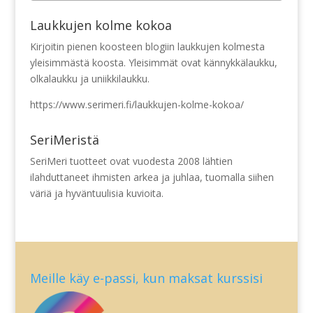
Laukkujen kolme kokoa
Kirjoitin pienen koosteen blogiin laukkujen kolmesta
yleisimmästä koosta. Yleisimmät ovat kännykkälaukku,
olkalaukku ja uniikkilaukku.
https://www.serimeri.fi/laukkujen-kolme-kokoa/
SeriMeristä
SeriMeri tuotteet ovat vuodesta 2008 lähtien
ilahduttaneet ihmisten arkea ja juhlaa, tuomalla siihen
väriä ja hyväntuulisia kuvioita.
Meille käy e-passi, kun maksat kurssisi