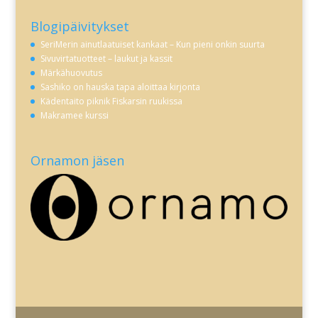
Blogipäivitykset
SeriMerin ainutlaatuiset kankaat – Kun pieni onkin suurta
Sivuvirtatuotteet – laukut ja kassit
Märkähuovutus
Sashiko on hauska tapa aloittaa kirjonta
Kädentaito piknik Fiskarsin ruukissa
Makramee kurssi
Ornamon jäsen