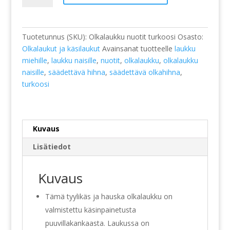
turkoosi
määrä
Tuotetunnus (SKU):
Olkalaukku nuotit turkoosi
Osasto:
Olkalaukut ja käsilaukut
Avainsanat tuotteelle
laukku
miehille
,
laukku naisille
,
nuotit
,
olkalaukku
,
olkalaukku
naisille
,
säädettävä hihna
,
säädettävä olkahihna
,
turkoosi
Kuvaus
Lisätiedot
Kuvaus
Tämä tyylikäs ja hauska olkalaukku on
valmistettu käsinpainetusta
puuvillakankaasta. Laukussa on