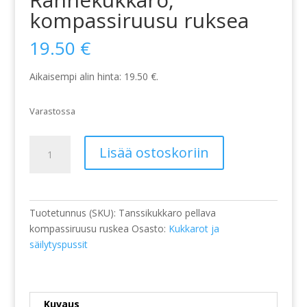
kompassiruusu ruksea
19.50
€
Aikaisempi alin hinta:
19.50
€
.
Varastossa
Tanssikukkaro
Lisää ostoskoriin
/
Rannekukkaro,
kompassiruusu
ruksea
Tuotetunnus (SKU):
Tanssikukkaro pellava
määrä
kompassiruusu ruskea
Osasto:
Kukkarot ja
säilytyspussit
Kuvaus