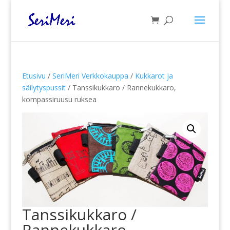
Etusivu
/
SeriMeri Verkkokauppa
/
Kukkarot ja
säilytyspussit
/ Tanssikukkaro / Rannekukkaro,
kompassiruusu ruksea
Tanssikukkaro /
Rannekukkaro,