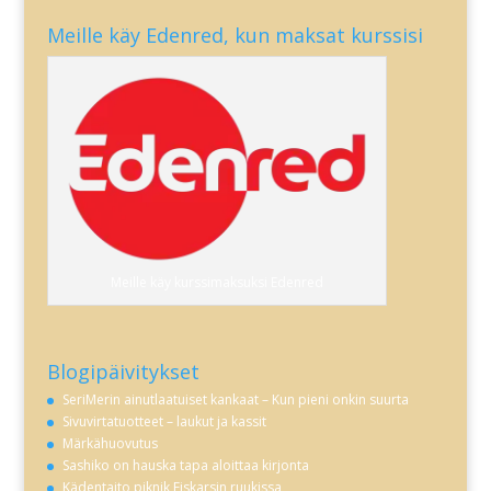
Meille käy Edenred, kun maksat kurssisi
Meille käy kurssimaksuksi Edenred
Blogipäivitykset
SeriMerin ainutlaatuiset kankaat – Kun pieni onkin suurta
Sivuvirtatuotteet – laukut ja kassit
Märkähuovutus
Sashiko on hauska tapa aloittaa kirjonta
Kädentaito piknik Fiskarsin ruukissa