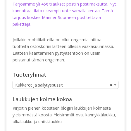
Tarjoamme yli 45€ tilaukset postiin postimaksutta. Nyt
kannattaa tilata useampi tuote samalla kertaa. Tämä
tarjous koskee Manner-Suomeen postitettavia
paketteja.
Joillakin mobiililaitteilla on ollut ongelmia laittaa
tuotteita ostoskoriin laitteen ollessa vaakasuunnassa.
Laitteen kääntäminen pystyasentoon on usein
poistanut tämän ongelman.
Tuoteryhmät
Kukkarot ja säilytyspussit
×
Laukkujen kolme kokoa
Kirjoitin pienen koosteen blogiin laukkujen kolmesta
yleisimmästä koosta. Yleisimmät ovat kännykkälaukku,
olkalaukku ja uniikkilaukku.