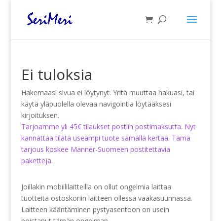
Ei tuloksia
Hakemaasi sivua ei löytynyt. Yritä muuttaa hakuasi, tai
käytä yläpuolella olevaa navigointia löytääksesi
kirjoituksen.
Tarjoamme yli 45€ tilaukset postiin postimaksutta. Nyt
kannattaa tilata useampi tuote samalla kertaa. Tämä
tarjous koskee Manner-Suomeen postitettavia
paketteja.
Joillakin mobiililaitteilla on ollut ongelmia laittaa
tuotteita ostoskoriin laitteen ollessa vaakasuunnassa.
Laitteen kääntäminen pystyasentoon on usein
poistanut tämän ongelman.