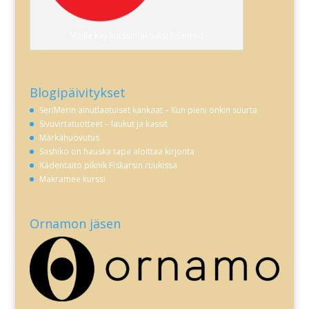
Meille käy kurssimaksuksi Edenred
Blogipäivitykset
SeriMerin ainutlaatuiset kankaat – Kun pieni onkin suurta
Sivuvirtatuotteet – laukut ja kassit
Märkähuovutus
Sashiko on hauska tapa aloittaa kirjonta
Kädentaito piknik Fiskarsin ruukissa
Makramee kurssi
Ornamon jäsen