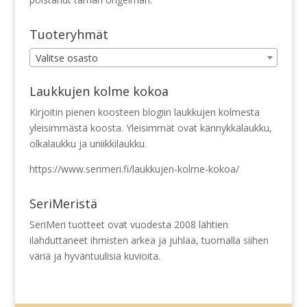
Tuoteryhmät
Valitse osasto
Laukkujen kolme kokoa
Kirjoitin pienen koosteen blogiin laukkujen kolmesta
yleisimmästä koosta. Yleisimmät ovat kännykkälaukku,
olkalaukku ja uniikkilaukku.
https://www.serimeri.fi/laukkujen-kolme-kokoa/
SeriMeristä
SeriMeri tuotteet ovat vuodesta 2008 lähtien
ilahduttaneet ihmisten arkea ja juhlaa, tuomalla siihen
väriä ja hyväntuulisia kuvioita.