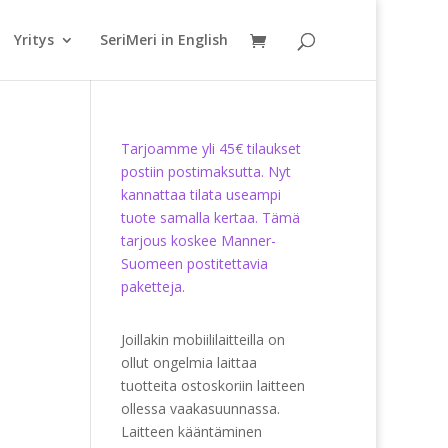
Yritys
SeriMeri in English
Tarjoamme yli 45€ tilaukset
postiin postimaksutta. Nyt
kannattaa tilata useampi
tuote samalla kertaa. Tämä
tarjous koskee Manner-
Suomeen postitettavia
paketteja.
Joillakin mobiililaitteilla on
ollut ongelmia laittaa
tuotteita ostoskoriin laitteen
ollessa vaakasuunnassa.
Laitteen kääntäminen