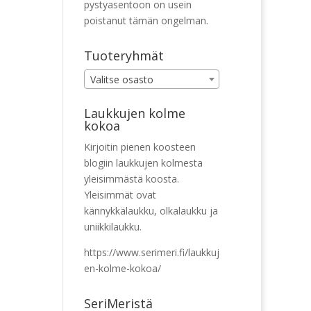
pystyasentoon on usein
poistanut tämän ongelman.
Tuoteryhmät
Valitse osasto
Laukkujen kolme
kokoa
Kirjoitin pienen koosteen
blogiin laukkujen kolmesta
yleisimmästä koosta.
Yleisimmät ovat
kännykkälaukku, olkalaukku ja
uniikkilaukku.
https://www.serimeri.fi/laukkuj
en-kolme-kokoa/
SeriMeristä