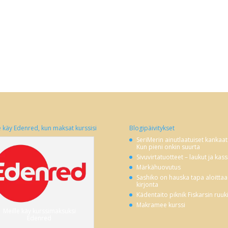
e käy Edenred, kun maksat kurssisi
Blogipäivitykset
SeriMerin ainutlaatuiset kankaat
Kun pieni onkin suurta
Sivuvirtatuotteet – laukut ja kass
Märkähuovutus
Sashiko on hauska tapa aloittaa
kirjonta
Kädentaito piknik Fiskarsin ruuk
Makramee kurssi
Meille käy kurssimaksuksi
Edenred