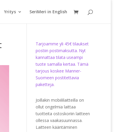
Yritys
SeriMeri in English
t
Tarjoamme yli 45€ tilaukset
postiin postimaksutta. Nyt
kannattaa tilata useampi
tuote samalla kertaa. Tämä
tarjous koskee Manner-
Suomeen postitettavia
paketteja.
Joillakin mobiililaitteilla on
ollut ongelmia laittaa
tuotteita ostoskoriin laitteen
ollessa vaakasuunnassa.
Laitteen kääntäminen