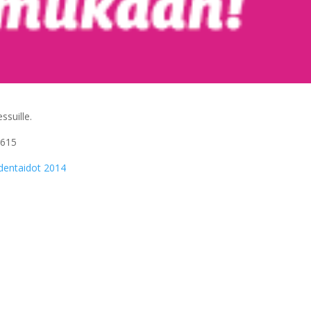
suille.
 615
entaidot 2014