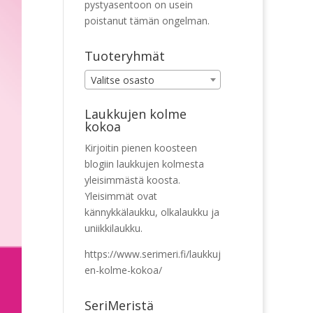
pystyasentoon on usein
poistanut tämän ongelman.
Tuoteryhmät
Valitse osasto
Laukkujen kolme
kokoa
Kirjoitin pienen koosteen
blogiin laukkujen kolmesta
yleisimmästä koosta.
Yleisimmät ovat
kännykkälaukku, olkalaukku ja
uniikkilaukku.
https://www.serimeri.fi/laukkuj
en-kolme-kokoa/
SeriMeristä