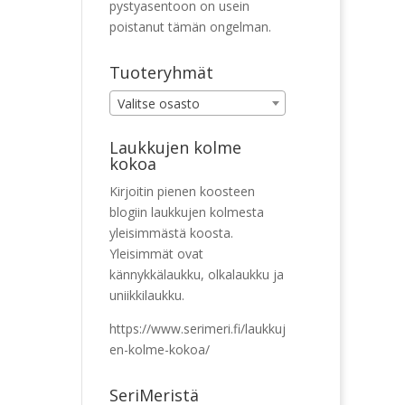
pystyasentoon on usein
poistanut tämän ongelman.
Tuoteryhmät
Valitse osasto
Laukkujen kolme
kokoa
Kirjoitin pienen koosteen
blogiin laukkujen kolmesta
yleisimmästä koosta.
Yleisimmät ovat
kännykkälaukku, olkalaukku ja
uniikkilaukku.
https://www.serimeri.fi/laukkuj
en-kolme-kokoa/
SeriMeristä