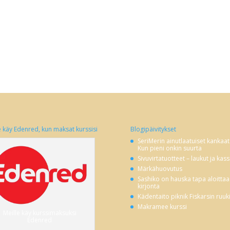
e käy Edenred, kun maksat kurssisi
Blogipäivitykset
SeriMerin ainutlaatuiset kankaat
Kun pieni onkin suurta
Sivuvirtatuotteet – laukut ja kass
Märkähuovutus
Sashiko on hauska tapa aloittaa
kirjonta
Kädentaito piknik Fiskarsin ruuk
Makramee kurssi
Meille käy kurssimaksuksi
Edenred