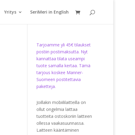
Yritys
SeriMeri in English
Tarjoamme yli 45€ tilaukset
postiin postimaksutta. Nyt
kannattaa tilata useampi
tuote samalla kertaa. Tämä
tarjous koskee Manner-
Suomeen postitettavia
paketteja.
Joillakin mobiililaitteilla on
ollut ongelmia laittaa
tuotteita ostoskoriin laitteen
ollessa vaakasuunnassa.
Laitteen kääntäminen