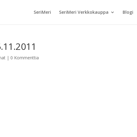
SeriMeri
SeriMeri Verkkokauppa
Blogi
6.11.2011
mat
|
0 Kommenttia