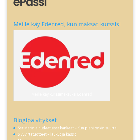
Meille käy Edenred, kun maksat kurssisi
Meille käy kurssimaksuksi Edenred
Blogipäivitykset
SeriMerin ainutlaatuiset kankaat – Kun pieni onkin suurta
Sivuvirtatuotteet – laukut ja kassit