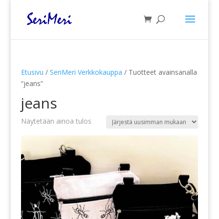
Etusivu
/
SeriMeri Verkkokauppa
/ Tuotteet avainsanalla
“jeans”
jeans
Näytetään ainoa tulos