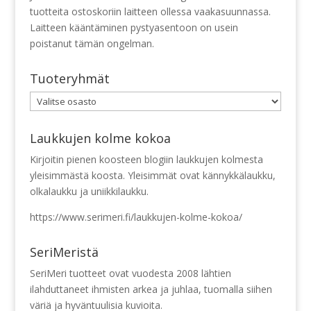
tuotteita ostoskoriin laitteen ollessa vaakasuunnassa.
Laitteen kääntäminen pystyasentoon on usein
poistanut tämän ongelman.
Tuoteryhmät
Laukkujen kolme kokoa
Kirjoitin pienen koosteen blogiin laukkujen kolmesta
yleisimmästä koosta. Yleisimmät ovat kännykkälaukku,
olkalaukku ja uniikkilaukku.
https://www.serimeri.fi/laukkujen-kolme-kokoa/
SeriMeristä
SeriMeri tuotteet ovat vuodesta 2008 lähtien
ilahduttaneet ihmisten arkea ja juhlaa, tuomalla siihen
väriä ja hyväntuulisia kuvioita.