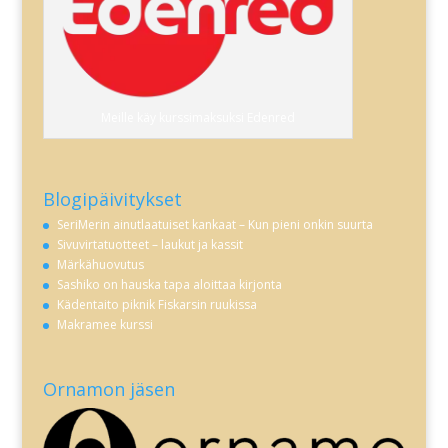
Meille käy kurssimaksuksi Edenred
Blogipäivitykset
SeriMerin ainutlaatuiset kankaat – Kun pieni onkin suurta
Sivuvirtatuotteet – laukut ja kassit
Märkähuovutus
Sashiko on hauska tapa aloittaa kirjonta
Kädentaito piknik Fiskarsin ruukissa
Makramee kurssi
Ornamon jäsen