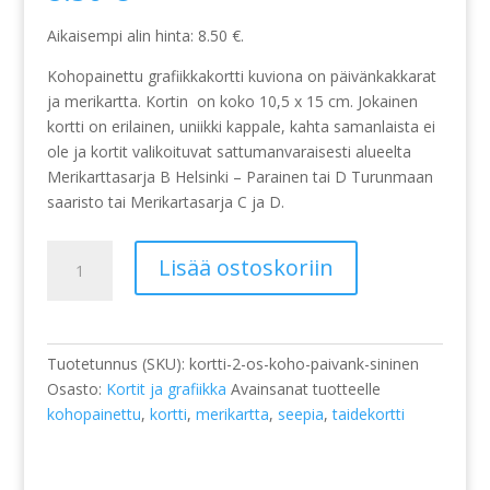
Aikaisempi alin hinta:
8.50
€
.
Kohopainettu grafiikkakortti kuviona on päivänkakkarat
ja merikartta. Kortin on koko 10,5 x 15 cm. Jokainen
kortti on erilainen, uniikki kappale, kahta samanlaista ei
ole ja kortit valikoituvat sattumanvaraisesti alueelta
Merikarttasarja B Helsinki – Parainen tai D Turunmaan
saaristo tai Merikartasarja C ja D.
Kortti,
Lisää ostoskoriin
kohopainettu,
Päivänkakkarat
merikartalla,
sininen
Tuotetunnus (SKU):
kortti-2-os-koho-paivank-sininen
määrä
Osasto:
Kortit ja grafiikka
Avainsanat tuotteelle
kohopainettu
,
kortti
,
merikartta
,
seepia
,
taidekortti