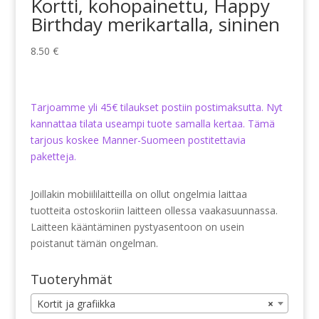
Kortti, kohopainettu, Happy
Birthday merikartalla, sininen
8.50
€
Tarjoamme yli 45€ tilaukset postiin postimaksutta. Nyt
kannattaa tilata useampi tuote samalla kertaa. Tämä
tarjous koskee Manner-Suomeen postitettavia
paketteja.
Joillakin mobiililaitteilla on ollut ongelmia laittaa
tuotteita ostoskoriin laitteen ollessa vaakasuunnassa.
Laitteen kääntäminen pystyasentoon on usein
poistanut tämän ongelman.
Tuoteryhmät
Kortit ja grafiikka
×