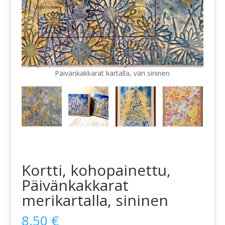
Päivänkakkarat kartalla, väri sininen
Kortti, kohopainettu,
Päivänkakkarat
merikartalla, sininen
8.50
€