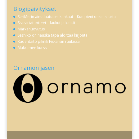
Blogipäivitykset
SeriMerin ainutlaatuiset kankaat – Kun pieni onkin suurta
Sivuvirtatuotteet – laukut ja kassit
Märkähuovutus
Sashiko on hauska tapa aloittaa kirjonta
Kädentaito piknik Fiskarsin ruukissa
Makramee kurssi
Ornamon jäsen