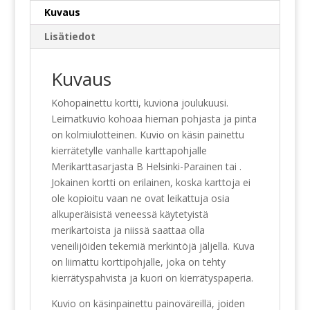
Kuvaus
Lisätiedot
Kuvaus
Kohopainettu kortti, kuviona joulukuusi.
Leimatkuvio kohoaa hieman pohjasta ja pinta
on kolmiulotteinen. Kuvio on käsin painettu
kierrätetylle vanhalle karttapohjalle
Merikarttasarjasta B Helsinki-Parainen tai .
Jokainen kortti on erilainen, koska karttoja ei
ole kopioitu vaan ne ovat leikattuja osia
alkuperäisistä veneessä käytetyistä
merikartoista ja niissä saattaa olla
veneilijöiden tekemiä merkintöjä jäljellä. Kuva
on liimattu korttipohjalle, joka on tehty
kierrätyspahvista ja kuori on kierrätyspaperia.
Kuvio on käsinpainettu painoväreillä, joiden