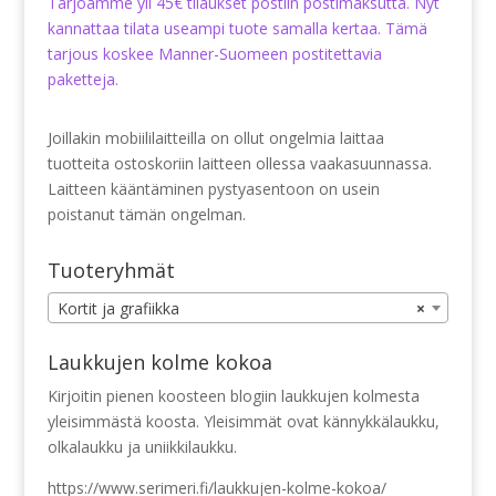
Tarjoamme yli 45€ tilaukset postiin postimaksutta. Nyt
kannattaa tilata useampi tuote samalla kertaa. Tämä
tarjous koskee Manner-Suomeen postitettavia
paketteja.
Joillakin mobiililaitteilla on ollut ongelmia laittaa
tuotteita ostoskoriin laitteen ollessa vaakasuunnassa.
Laitteen kääntäminen pystyasentoon on usein
poistanut tämän ongelman.
Tuoteryhmät
Kortit ja grafiikka
×
Laukkujen kolme kokoa
Kirjoitin pienen koosteen blogiin laukkujen kolmesta
yleisimmästä koosta. Yleisimmät ovat kännykkälaukku,
olkalaukku ja uniikkilaukku.
https://www.serimeri.fi/laukkujen-kolme-kokoa/