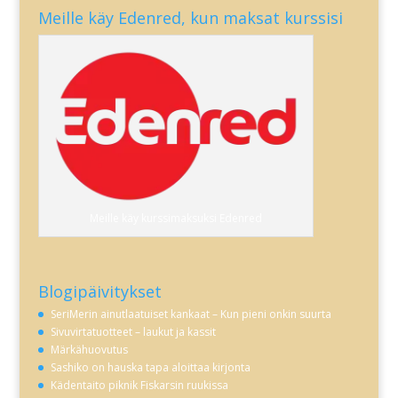
Meille käy Edenred, kun maksat kurssisi
Meille käy kurssimaksuksi Edenred
Blogipäivitykset
SeriMerin ainutlaatuiset kankaat – Kun pieni onkin suurta
Sivuvirtatuotteet – laukut ja kassit
Märkähuovutus
Sashiko on hauska tapa aloittaa kirjonta
Kädentaito piknik Fiskarsin ruukissa