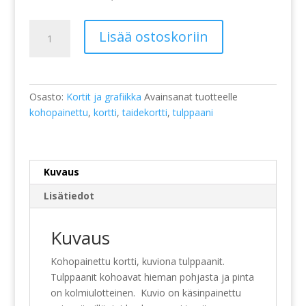
Kortti,
Lisää ostoskoriin
kohopainettu,
tulppaanit,
keltainen
määrä
Osasto:
Kortit ja grafiikka
Avainsanat tuotteelle
kohopainettu
,
kortti
,
taidekortti
,
tulppaani
Kuvaus
Lisätiedot
Kuvaus
Kohopainettu kortti, kuviona tulppaanit.
Tulppaanit kohoavat hieman pohjasta ja pinta
on kolmiulotteinen. Kuvio on käsinpainettu