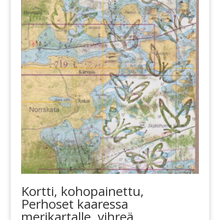
Kortti, kohopainettu,
Perhoset kaaressa
merikartalle, vihreä