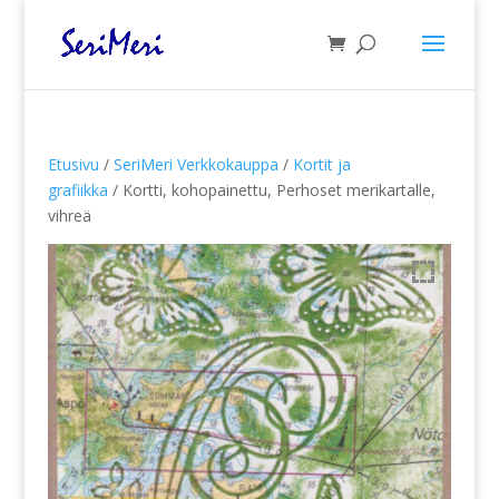
Etusivu
/
SeriMeri Verkkokauppa
/
Kortit ja
grafiikka
/ Kortti, kohopainettu, Perhoset merikartalle,
vihreä