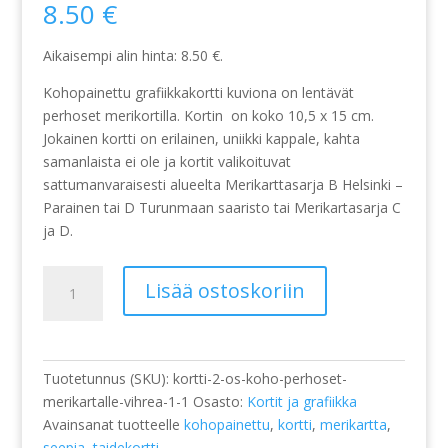
8.50
€
Aikaisempi alin hinta:
8.50
€
.
Kohopainettu grafiikkakortti kuviona on lentävät
perhoset merikortilla. Kortin on koko 10,5 x 15 cm.
Jokainen kortti on erilainen, uniikki kappale, kahta
samanlaista ei ole ja kortit valikoituvat
sattumanvaraisesti alueelta Merikarttasarja B Helsinki –
Parainen tai D Turunmaan saaristo tai Merikartasarja C
ja D.
Kortti,
Lisää ostoskoriin
kohopainettu,
Perhoset
merikartalle,
vihreä
Tuotetunnus (SKU):
kortti-2-os-koho-perhoset-
määrä
merikartalle-vihrea-1-1
Osasto:
Kortit ja grafiikka
Avainsanat tuotteelle
kohopainettu
,
kortti
,
merikartta
,
seepia
,
taidekortti