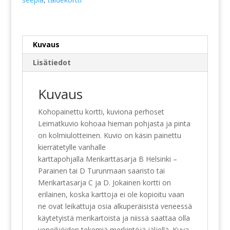
Kuvaus
Lisätiedot
Kuvaus
Kohopainettu kortti, kuviona perhoset
Leimatkuvio kohoaa hieman pohjasta ja pinta
on kolmiulotteinen. Kuvio on käsin painettu
kierrätetylle vanhalle
karttapohjalla Merikarttasarja B Helsinki –
Parainen tai D Turunmaan saaristo tai
Merikartasarja C ja D. Jokainen kortti on
erilainen, koska karttoja ei ole kopioitu vaan
ne ovat leikattuja osia alkuperäisistä veneessä
käytetyistä merikartoista ja niissä saattaa olla
veneilijöiden tekemiä merkintöjä jäljellä. Kuva