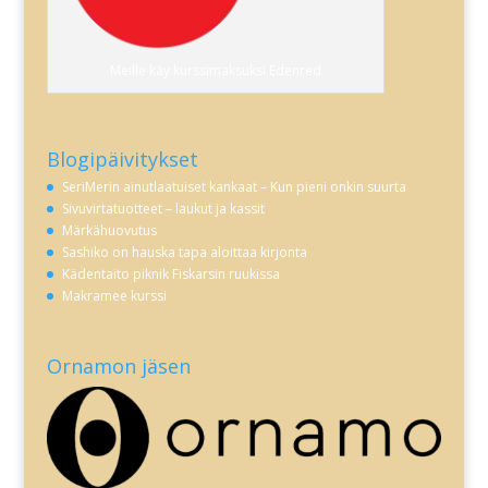
Meille käy kurssimaksuksi Edenred
Blogipäivitykset
SeriMerin ainutlaatuiset kankaat – Kun pieni onkin suurta
Sivuvirtatuotteet – laukut ja kassit
Märkähuovutus
Sashiko on hauska tapa aloittaa kirjonta
Kädentaito piknik Fiskarsin ruukissa
Makramee kurssi
Ornamon jäsen