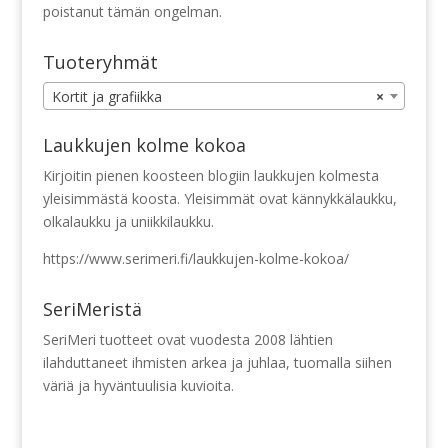
poistanut tämän ongelman.
Tuoteryhmät
Kortit ja grafiikka
×
Laukkujen kolme kokoa
Kirjoitin pienen koosteen blogiin laukkujen kolmesta
yleisimmästä koosta. Yleisimmät ovat kännykkälaukku,
olkalaukku ja uniikkilaukku.
https://www.serimeri.fi/laukkujen-kolme-kokoa/
SeriMeristä
SeriMeri tuotteet ovat vuodesta 2008 lähtien
ilahduttaneet ihmisten arkea ja juhlaa, tuomalla siihen
väriä ja hyväntuulisia kuvioita.