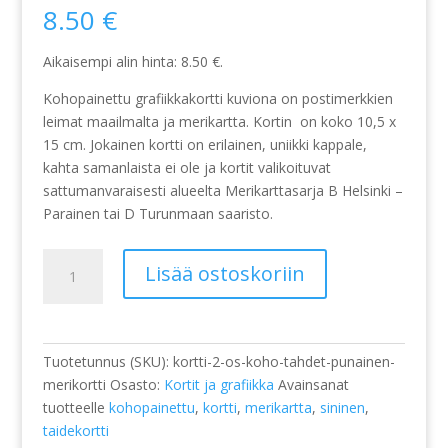
8.50
€
Aikaisempi alin hinta:
8.50
€
.
Kohopainettu grafiikkakortti kuviona on postimerkkien
leimat maailmalta ja merikartta. Kortin on koko 10,5 x
15 cm. Jokainen kortti on erilainen, uniikki kappale,
kahta samanlaista ei ole ja kortit valikoituvat
sattumanvaraisesti alueelta Merikarttasarja B Helsinki –
Parainen tai D Turunmaan saaristo.
Kortti,
Lisää ostoskoriin
kohopainettu,
Tähdet,
punainen
määrä
Tuotetunnus (SKU):
kortti-2-os-koho-tahdet-punainen-
merikortti
Osasto:
Kortit ja grafiikka
Avainsanat
tuotteelle
kohopainettu
,
kortti
,
merikartta
,
sininen
,
taidekortti