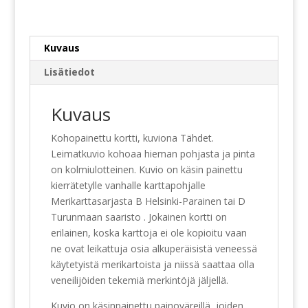
Kuvaus
Lisätiedot
Kuvaus
Kohopainettu kortti, kuviona Tähdet.
Leimatkuvio kohoaa hieman pohjasta ja pinta
on kolmiulotteinen. Kuvio on käsin painettu
kierrätetylle vanhalle karttapohjalle
Merikarttasarjasta B Helsinki-Parainen tai D
Turunmaan saaristo . Jokainen kortti on
erilainen, koska karttoja ei ole kopioitu vaan
ne ovat leikattuja osia alkuperäisistä veneessä
käytetyistä merikartoista ja niissä saattaa olla
veneilijöiden tekemiä merkintöjä jäljellä.
Kuvio on käsinpainettu painoväreillä, joiden