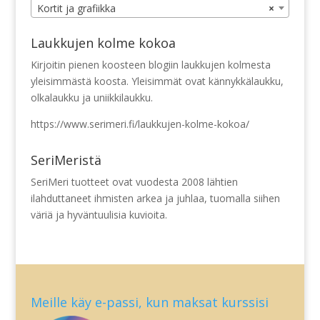
Kortit ja grafiikka
×
Laukkujen kolme kokoa
Kirjoitin pienen koosteen blogiin laukkujen kolmesta
yleisimmästä koosta. Yleisimmät ovat kännykkälaukku,
olkalaukku ja uniikkilaukku.
https://www.serimeri.fi/laukkujen-kolme-kokoa/
SeriMeristä
SeriMeri tuotteet ovat vuodesta 2008 lähtien
ilahduttaneet ihmisten arkea ja juhlaa, tuomalla siihen
väriä ja hyväntuulisia kuvioita.
Meille käy e-passi, kun maksat kurssisi