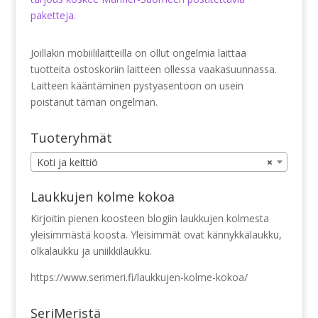
paketteja.
Joillakin mobiililaitteilla on ollut ongelmia laittaa
tuotteita ostoskoriin laitteen ollessa vaakasuunnassa.
Laitteen kääntäminen pystyasentoon on usein
poistanut tämän ongelman.
Tuoteryhmät
Koti ja keittiö
×
Laukkujen kolme kokoa
Kirjoitin pienen koosteen blogiin laukkujen kolmesta
yleisimmästä koosta. Yleisimmät ovat kännykkälaukku,
olkalaukku ja uniikkilaukku.
https://www.serimeri.fi/laukkujen-kolme-kokoa/
SeriMeristä