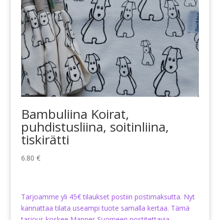
Bambuliina Koirat,
puhdistusliina, soitinliina,
tiskirätti
6.80
€
Tarjoamme yli 45€ tilaukset postiin postimaksutta. Nyt
kannattaa tilata useampi tuote samalla kertaa. Tämä
tarjous koskee Manner-Suomeen postitettavia