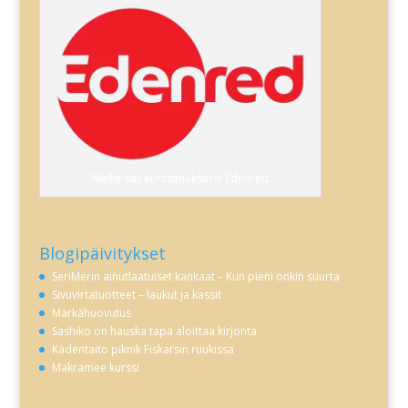
Meille käy kurssimaksuksi Edenred
Blogipäivitykset
SeriMerin ainutlaatuiset kankaat – Kun pieni onkin suurta
Sivuvirtatuotteet – laukut ja kassit
Märkähuovutus
Sashiko on hauska tapa aloittaa kirjonta
Kädentaito piknik Fiskarsin ruukissa
Makramee kurssi