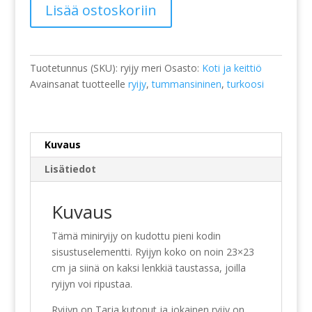
Miniryijy
Lisää ostoskoriin
meri
määrä
Tuotetunnus (SKU):
ryijy meri
Osasto:
Koti ja keittiö
Avainsanat tuotteelle
ryijy
,
tummansininen
,
turkoosi
Kuvaus
Lisätiedot
Kuvaus
Tämä miniryijy on kudottu pieni kodin
sisustuselementti. Ryijyn koko on noin 23×23
cm ja siinä on kaksi lenkkiä taustassa, joilla
ryijyn voi ripustaa.
Ryijyn on Tarja kutonut ja jokainen ryijy on