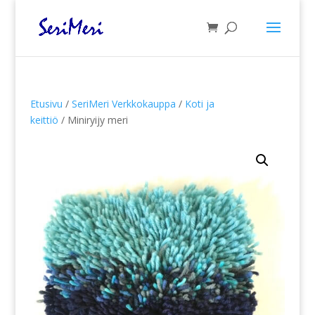
Etusivu
/
SeriMeri Verkkokauppa
/
Koti ja
keittiö
/ Miniryijy meri