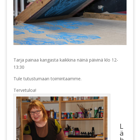
Tarja painaa kangasta kaikkina näinä päivinä klo 12-
13:30
Tule tutustumaan toimintaamme.
Tervetuloa!
L
ä
h