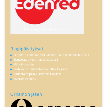
Meille käy kurssimaksuksi Edenred
Blogipäivitykset
SeriMerin ainutlaatuiset kankaat – Kun pieni onkin suurta
Sivuvirtatuotteet – laukut ja kassit
Märkähuovutus
Sashiko on hauska tapa aloittaa kirjonta
Kädentaito piknik Fiskarsin ruukissa
Makramee kurssi
Ornamon jäsen