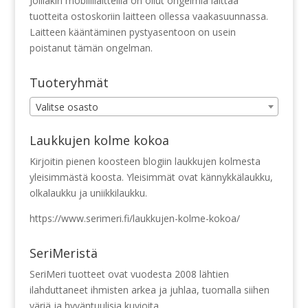
Joillakin mobiililaitteilla on ollut ongelmia laittaa
tuotteita ostoskoriin laitteen ollessa vaakasuunnassa.
Laitteen kääntäminen pystyasentoon on usein
poistanut tämän ongelman.
Tuoteryhmät
Valitse osasto
Laukkujen kolme kokoa
Kirjoitin pienen koosteen blogiin laukkujen kolmesta
yleisimmästä koosta. Yleisimmät ovat kännykkälaukku,
olkalaukku ja uniikkilaukku.
https://www.serimeri.fi/laukkujen-kolme-kokoa/
SeriMeristä
SeriMeri tuotteet ovat vuodesta 2008 lähtien
ilahduttaneet ihmisten arkea ja juhlaa, tuomalla siihen
väriä ja hyväntuulisia kuvioita.