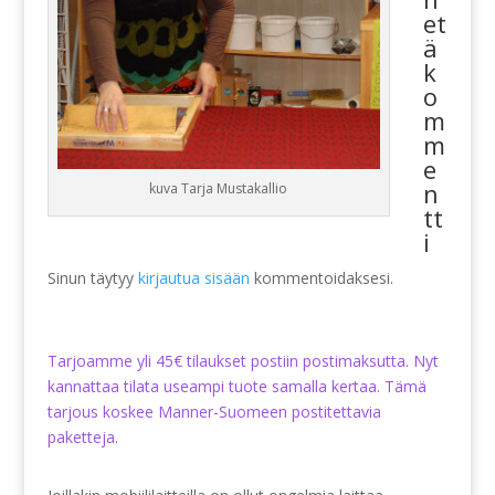
et
ä
k
o
m
m
e
n
kuva Tarja Mustakallio
tt
i
Sinun täytyy
kirjautua sisään
kommentoidaksesi.
Tarjoamme yli 45€ tilaukset postiin postimaksutta. Nyt
kannattaa tilata useampi tuote samalla kertaa. Tämä
tarjous koskee Manner-Suomeen postitettavia
paketteja.